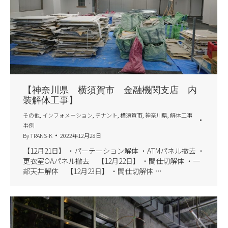
【神奈川県 横須賀市 金融機関支店 内
装解体工事】
その他
,
インフォメーション
,
テナント
,
横須賀市
,
神奈川県
,
解体工事
事例
By
TRANS-K
2022年12月28日
【12月21日】 ・パーテーション解体 ・ATMパネル撤去 ・
更衣室OAパネル撤去 【12月22日】 ・間仕切解体 ・一
部天井解体 【12月23日】 ・間仕切解体 …