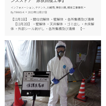
ンスストア 原状回復工事】
インフォメーション
,
テナント
,
川崎市
,
神奈川県
,
解体工事事例
By
TRANS-K
2022年11月17日
【11月1日】 ・間仕切解体 ・壁解体 ・各所集積及び清掃
【11月2日】 ・壁解体 ・天井解体 ・ゴミ出し ・木床解
体 ・外部シール剥がし ・各所集積及び清掃 【…