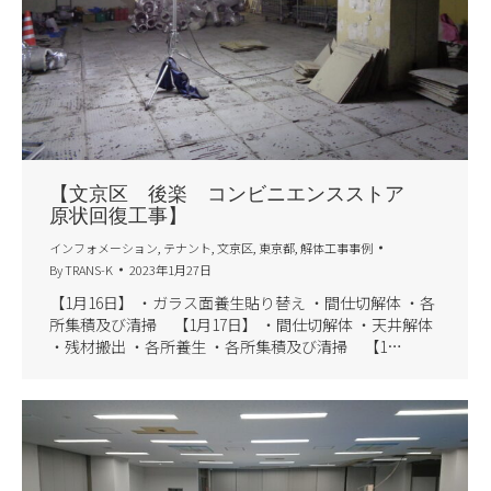
【文京区 後楽 コンビニエンスストア
原状回復工事】
インフォメーション
,
テナント
,
文京区
,
東京都
,
解体工事事例
By
TRANS-K
2023年1月27日
【1月16日】 ・ガラス面養生貼り替え ・間仕切解体 ・各
所集積及び清掃 【1月17日】 ・間仕切解体 ・天井解体
・残材搬出 ・各所養生 ・各所集積及び清掃 【1…