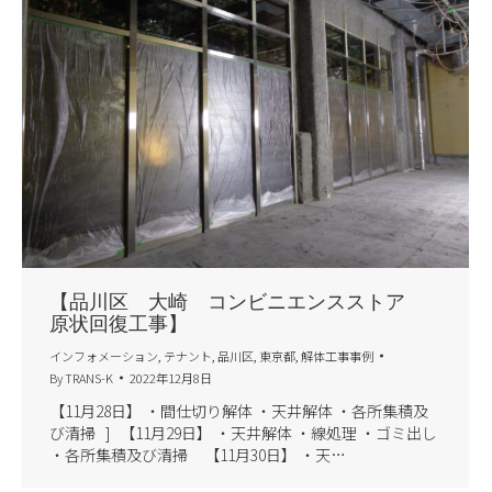
【品川区 大崎 コンビニエンスストア
原状回復工事】
インフォメーション
,
テナント
,
品川区
,
東京都
,
解体工事事例
By
TRANS-K
2022年12月8日
【11月28日】 ・間仕切り解体 ・天井解体 ・各所集積及
び清掃 ] 【11月29日】 ・天井解体 ・線処理 ・ゴミ出し
・各所集積及び清掃 【11月30日】 ・天…