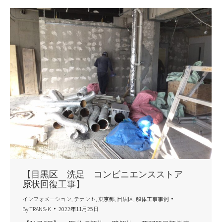
【目黒区 洗足 コンビニエンスストア
原状回復工事】
インフォメーション
,
テナント
,
東京都
,
目黒区
,
解体工事事例
By
TRANS-K
2022年11月25日