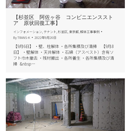
【杉並区 阿佐ヶ谷 コンビニエンススト
ア 原状回復工事】
インフォメーション
,
テナント
,
杉並区
,
東京都
,
解体工事事例
By
TRANS-K
2022年9月20日
【9月6日】 ・壁、柱解体 ・各所集積及び清掃 【9月8
日】 ・壁解体 ・天井解体 ・石綿（アスベスト）含有ソ
フト巾木撤去 ・残材搬出 ・各所養生 ・各所集積及び清
掃 &nbsp…