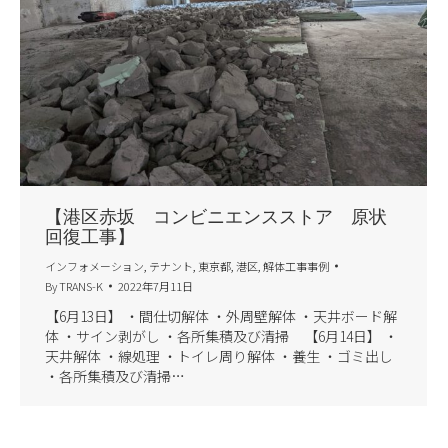
【港区赤坂 コンビニエンスストア 原状
回復工事】
インフォメーション
,
テナント
,
東京都
,
港区
,
解体工事事例
By
TRANS-K
2022年7月11日
【6月13日】 ・間仕切解体 ・外周壁解体 ・天井ボード解
体 ・サイン剥がし ・各所集積及び清掃 【6月14日】 ・
天井解体 ・線処理 ・トイレ周り解体 ・養生 ・ゴミ出し
・各所集積及び清掃…