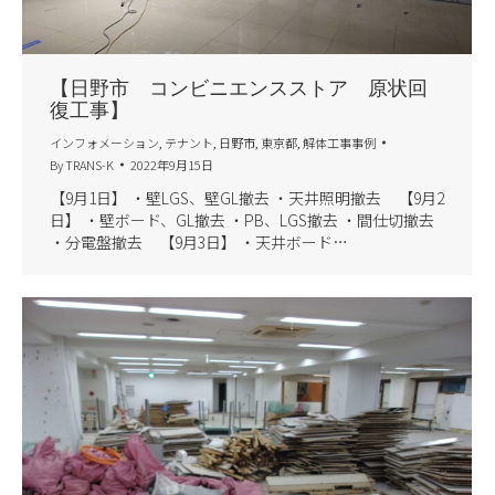
【日野市 コンビニエンスストア 原状回
復工事】
インフォメーション
,
テナント
,
日野市
,
東京都
,
解体工事事例
By
TRANS-K
2022年9月15日
【9月1日】 ・壁LGS、壁GL撤去 ・天井照明撤去 【9月2
日】 ・壁ボード、GL撤去 ・PB、LGS撤去 ・間仕切撤去
・分電盤撤去 【9月3日】 ・天井ボード…