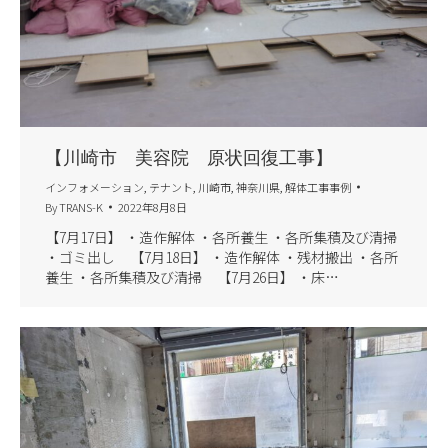
【川崎市 美容院 原状回復工事】
インフォメーション
,
テナント
,
川崎市
,
神奈川県
,
解体工事事例
By
TRANS-K
2022年8月8日
【7月17日】 ・造作解体 ・各所養生 ・各所集積及び清掃
・ゴミ出し 【7月18日】 ・造作解体 ・残材搬出 ・各所
養生 ・各所集積及び清掃 【7月26日】 ・床…