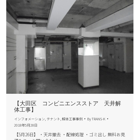
【大田区 コンビニエンスストア 天井解
体工事】
インフォメーション
,
テナント
,
解体工事事例
By
TRANS-K
2018年5月28日
【5月26日】 ・天井撤去 ・配線処理 ・ゴミ出し 無料お見