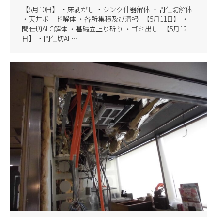
【5月10日】 ・床剥がし ・シンク什器解体 ・間仕切解体
・天井ボード解体 ・各所集積及び清掃 【5月11日】 ・
間仕切ALC解体 ・基礎立上り斫り ・ゴミ出し 【5月12
日】 ・間仕切AL…