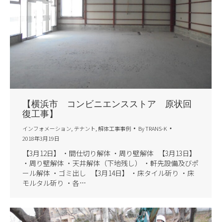
【横浜市 コンビニエンスストア 原状回
復工事】
インフォメーション
,
テナント
,
解体工事事例
By
TRANS-K
2018年3月19日
【3月12日】 ・間仕切り解体 ・周り壁解体 【3月13日】
・周り壁解体 ・天井解体（下地残し） ・軒先設備及びポ
ール解体 ・ゴミ出し 【3月14日】 ・床タイル斫り ・床
モルタル斫り ・各…