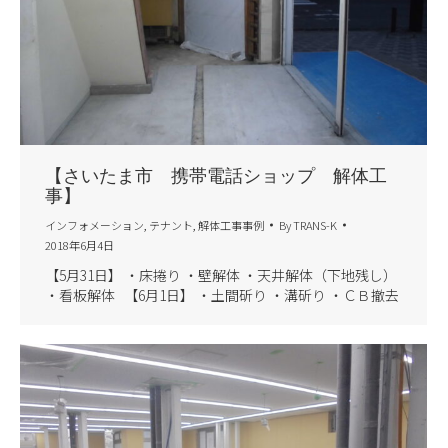
【さいたま市 携帯電話ショップ 解体工
事】
インフォメーション
,
テナント
,
解体工事事例
By
TRANS-K
2018年6月4日
【5月31日】 ・床捲り ・壁解体 ・天井解体（下地残し）
・看板解体 【6月1日】 ・土間斫り ・溝斫り ・ＣＢ撤去