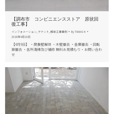
【調布市 コンビニエンスストア 原状回
復工事】
インフォメーション
,
テナント
,
解体工事事例
By
TRANS-K
2018年4月10日
【4月9日】 ・腐食壁解体 ・木壁撤去 ・金庫撤去 ・回転
扉撤去 ・各所清掃及び補修 無料お見積もり・お問い合わ
せ