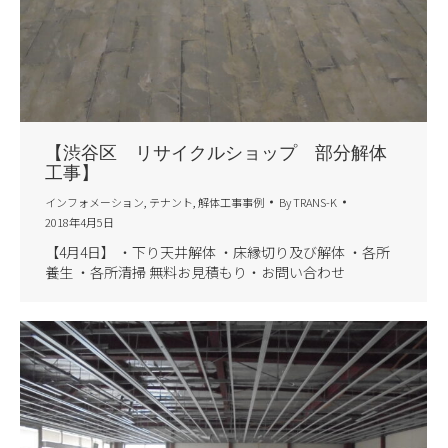
【渋谷区 リサイクルショップ 部分解体
工事】
インフォメーション
,
テナント
,
解体工事事例
By
TRANS-K
2018年4月5日
【4月4日】 ・下り天井解体 ・床縁切り及び解体 ・各所
養生 ・各所清掃 無料お見積もり・お問い合わせ