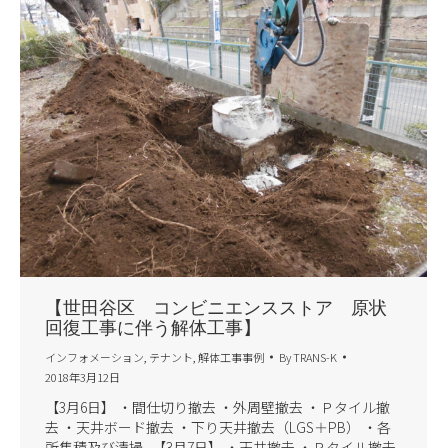
【世田谷区 コンビニエンスストア 原状
回復工事に伴う解体工事】
インフォメーション
,
テナント
,
解体工事事例
By
TRANS-K
2018年3月12日
【3月6日】 ・間仕切り撤去 ・外周壁撤去 ・Ｐタイル撤
去 ・天井ボード撤去 ・下り天井撤去（LGS＋PB） ・各
所集積及び清掃 【3月7日】 ・天井撤去 ・Ｐタイル撤去