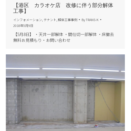
【港区 カラオケ店 改修に伴う部分解体
工事】
インフォメーション
,
テナント
,
解体工事事例
By
TRANS-K
2018年5月9日
【5月8日】 ・天井一部解体 ・間仕切一部解体 ・床撤去
無料お見積もり・お問い合わせ