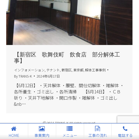
【新宿区 歌舞伎町 飲食店 部分解体工
事】
インフォメーション
,
テナント
,
新宿区
,
東京都
,
解体工事事例
By
TRANS-K
2024年6月17日
【6月12日】 ・天井解体 ・腰壁、間仕切解体 ・雑解体 ・
各所養生 ・ゴミ出し ・各所清掃 【6月14日】 ・ＣＢ
斫り ・天井下地解体 ・開口作製 ・雑解体 ・ゴミ出し
&nb…
Ⓒ 2021 TRANS-K All rights reserved.
HOME
事業案内
メニュー
工事の流れ
電話する