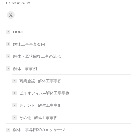
03-6638-8298
Find us on:
X
page
HOME
opens
in
解体工事事業案内
new
解体・原状回復工事の流れ
window
解体工事事例
商業施設─解体工事事例
ビルオフィス─解体工事事例
テナント─解体工事事例
その他─解体工事事例
解体工事専門家のメッセージ