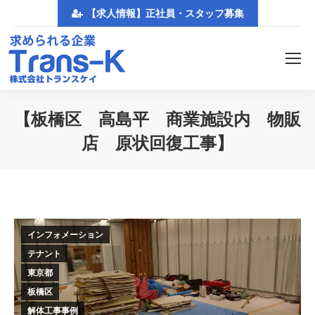
【求人情報】正社員・スタッフ募集
【板橋区 高島平 商業施設内 物販
店 原状回復工事】
You are here:
インフォメーション
テナント
東京都
板橋区
解体工事事例