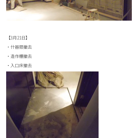
【3月21日】
・什器類撤去
・造作棚撤去
・入口床撤去