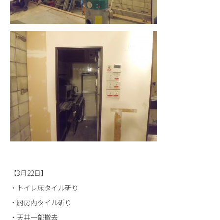
【3月22日】
・トイレ床タイル斫り
・厨房内タイル斫り
・天井一部撤去