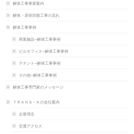
in
解体工事事業案内
new
解体・原状回復工事の流れ
window
解体工事事例
商業施設─解体工事事例
ビルオフィス─解体工事事例
テナント─解体工事事例
その他─解体工事事例
解体工事専門家のメッセージ
ＴＲＡＮＳ－Ｋの会社案内
企業理念
交通アクセス