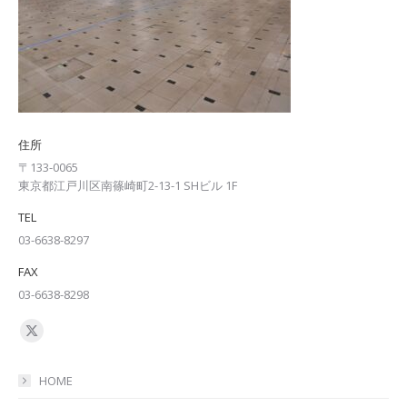
住所
〒133-0065
東京都江戸川区南篠崎町2-13-1 SHビル 1F
TEL
03-6638-8297
FAX
03-6638-8298
Find us on:
X
page
HOME
opens